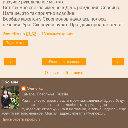
пахучее рукодельное мылко.
Вот так мне свезло именно в День рождения! Спасибо,
Наташе, это так приятно вдвойне!
Вообще кажется у Скорпионов началась полоса
везения. Ура, Скорпуши рулят! Праздник продолжается!
Эля-elka
на
01:32
13 комментариев:
Поделиться
‹
›
Главная страница
Открыть веб-версию
Обо мне
Эля-elka
Самара, Поволжье, Russia
Рада приветствовать вас в моем магазинчике! Здесь будут
появляться все то, что я люблю: материалы для
рукоделия: скрапбукинга и не только, а также надеюсь еще
кое-что интересненькое. Мой эл. адрес: elarama@yandex.ru
Просмотреть профиль