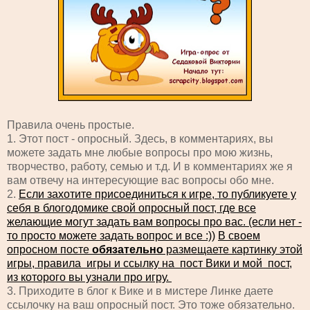
Правила очень простые.
1. Этот пост - опросный. Здесь, в комментариях, вы
можете задать мне любые вопросы про мою жизнь,
творчество, работу, семью и т.д. И в комментариях же я
вам отвечу на интересующие вас вопросы обо мне.
2.
Если захотите присоединиться к игре, то публикуете у
себя в блогодомике свой опросный пост, где все
желающие могут задать вам вопросы про вас.
(если нет -
то просто можете задать вопрос и все :))
В своем
опросном посте
обязательно
размещаете картинку этой
игры, правила игры и ссылку на пост Вики и мой пост,
из которого вы узнали про игру.
3. Приходите в блог к Вике и в мистере Линке даете
ссылочку на ваш опросный пост. Это тоже обязательно.